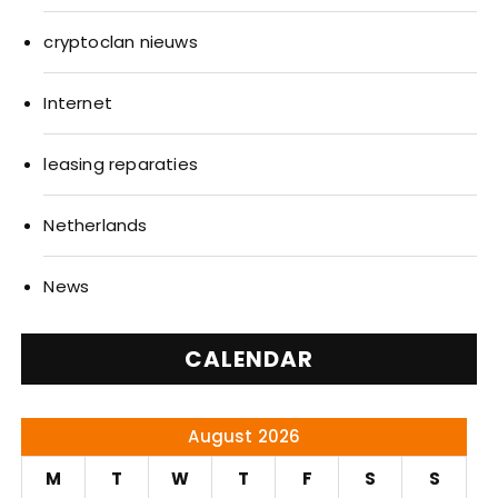
cryptoclan nieuws
Internet
leasing reparaties
Netherlands
News
CALENDAR
August 2026
M
T
W
T
F
S
S