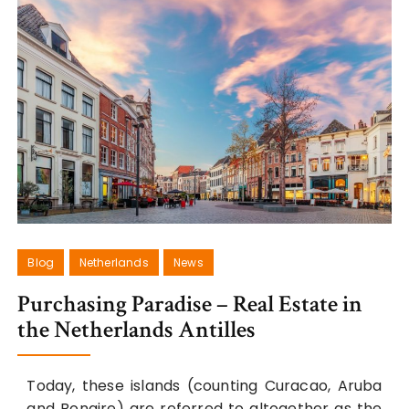
Blog
Netherlands
News
Purchasing Paradise – Real Estate in
the Netherlands Antilles
Today, these islands (counting Curacao, Aruba
and Bonaire) are referred to altogether as the